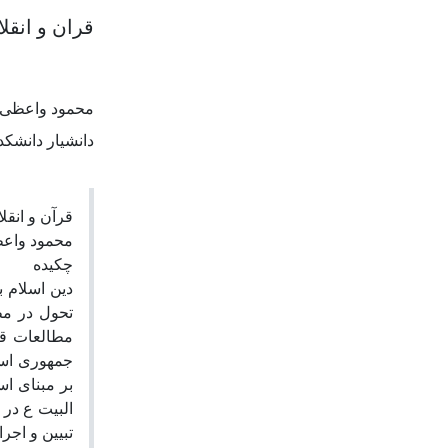
قران و انقل
محمود واعظی
دانشیار دانشکد
قرآن و انقل
محمود واعظ
چکیده
دین اسلام 
تحول در مط
مطالعات قرآ
جمهوری اسل
بر مبنای اس
البیت ع در
تبیین و ا.