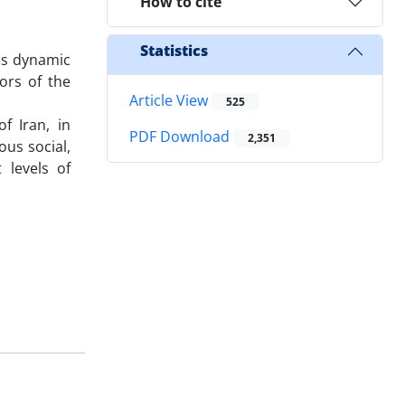
How to cite
Statistics
is dynamic
ors of the
Article View
525
f Iran, in
PDF Download
2,351
ous social,
t levels of