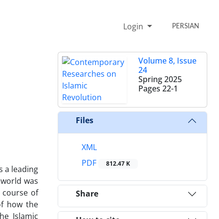
Login
PERSIAN
Volume 8, Issue
24
Spring 2025
Pages
22-1
Files
XML
PDF
812.47 K
s a leading
 world was
 course of
Share
of how the
he Islamic