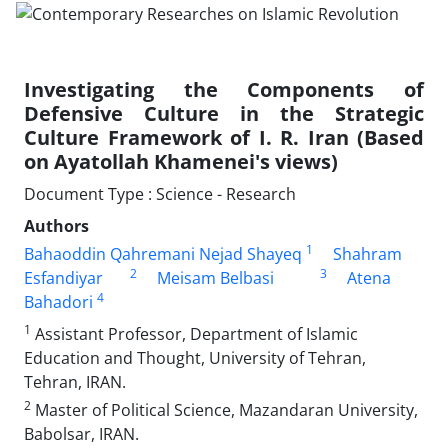
Investigating the Components of
Defensive Culture in the Strategic
Culture Framework of I. R. Iran (Based
on Ayatollah Khamenei's views)
Document Type : Science - Research
Authors
1
Bahaoddin Qahremani Nejad Shayeq
Shahram
2
3
Esfandiyar
Meisam Belbasi
Atena
4
Bahadori
1
Assistant Professor, Department of Islamic
Education and Thought, University of Tehran,
Tehran, IRAN.
2
Master of Political Science, Mazandaran University,
Babolsar, IRAN.